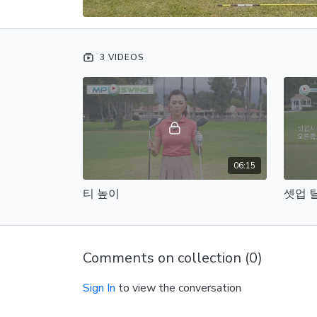
3 VIDEOS
06:15
티 높이
셋업 
Comments on collection (
0
)
Sign In
to view the conversation