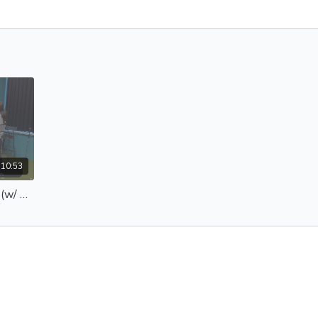
10:53
How Did My Putting Change? (w/ No.1 Putting Coach In Korea!) | 퍼팅은 이분을 만나기 '전'과 '후'로 나뉩니다 | 최종환 프로의 영업 비밀 대방출