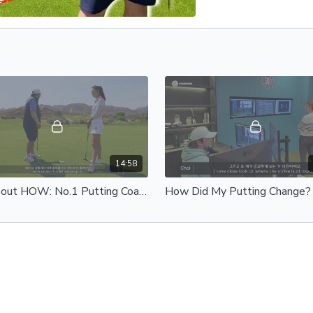
14:58
It's About HOW: No.1 Putting Coach In Korea! (Part 2) | 3퍼팅 없애는 공식: 최종환 프로의 3퍼팅 없애는 공식 Part 2