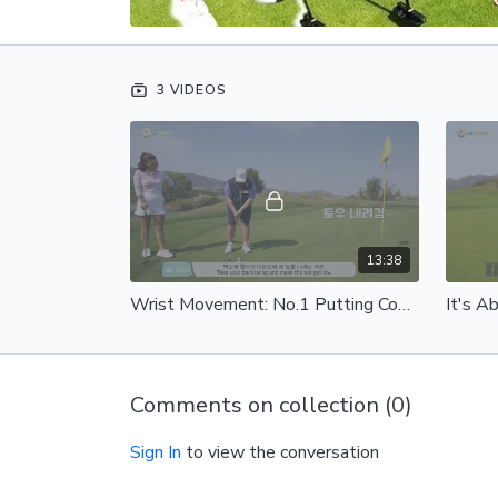
3 VIDEOS
13:38
Wrist Movement: No.1 Putting Coach In Korea! (Part 1) | 손목 사용: 최종환 프로의 3퍼팅 없애는 공식 Part 1
Comments on collection (
0
)
Sign In
to view the conversation