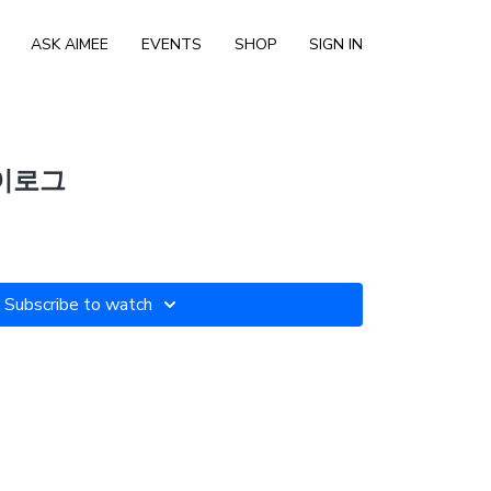
ASK AIMEE
EVENTS
SHOP
SIGN IN
브이로그
Subscribe to watch