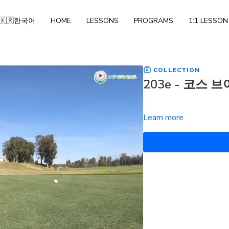
🇰🇷한국어
HOME
LESSONS
PROGRAMS
1:1 LESSON
COLLECTION
203e - 코스 
Learn more