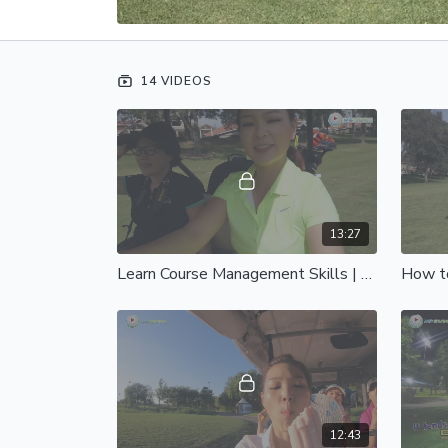
14 VIDEOS
13:27
Learn Course Management Skills | 라운딩의 정석
12:43