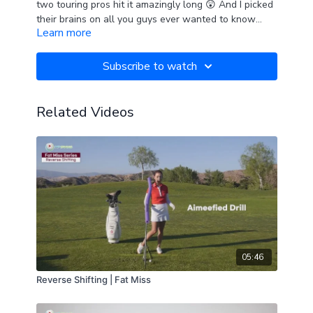
two touring pros hit it amazingly long 😲 And I picked
their brains on all you guys ever wanted to know
Learn more
about a pro golfer 👍
🎥 Filmed at Sand Canyon Country Club
-
오늘은 스페셜한 게스트랑 골프쳐요. 두 투어선수랑 치
Subscribe to watch
며 놀라운 비거리도 구경하고요. 프로들이 공을 칠때 어
떤 생각을 하는지 등등 여러분이 궁금해 하시는 부분들
다 알아봤습니다.
🎥 촬영 장소: 샌드캐년 컨트리 클럽
Related Videos
05:46
Reverse Shifting | Fat Miss