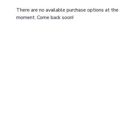
손이 내려 오지 않는 것과 스텝이 백스윙시 끝나는 것을
There are no available purchase options at the
과장해서 잡아주셨으면 좋겠어요!
moment. Come back soon!
궁금한 점 있으시면 연락주시고요 좋은 하루 되세요!
에이미 조 드림
--------
스윙 비디오 업로드 링크
👉
여기를 눌러주세요