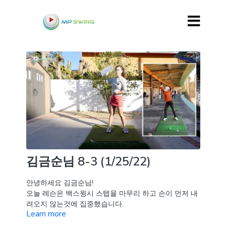
김금순님 8-3 (1/25/22)
안녕하세요 김금순님!
오늘 레슨은 백스윙시 스텝을 마무리 하고 손이 먼저 내
려오지 않는것에 집중했습니다.
Learn more
그리고 다운스윙 스타트가 스텝과 별개로 히프 턴이 될
수 있도록 드릴을 보여드렸습니다.